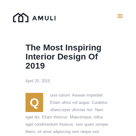
Home
About Us
The Most Inspiring
Projects
Interior Design Of
Events
2019
Contact Us
April 20, 2019
uise rutrum. Aenean imperdiet.
Q
Etiam ultrisi vel augue. Curabitur
ullamcorper ultricies nisi. Nam
eget dui. Etiam rhoncus. Maecempus, tellus
eget condimentum rhoncus, sem quam semper
libero, sit amet adipiscing sem neque sed