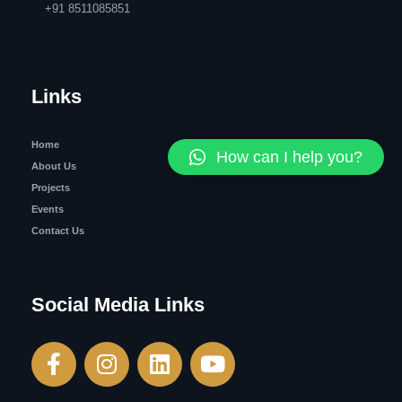
+91 8511085851
Links
Home
How can I help you?
About Us
Projects
Events
Contact Us
Social Media Links