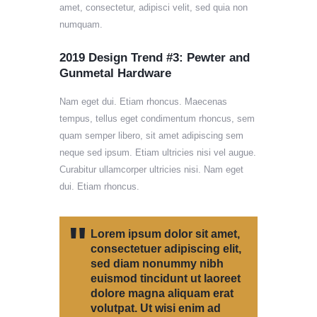
amet, consectetur, adipisci velit, sed quia non
numquam.
2019 Design Trend #3: Pewter and
Gunmetal Hardware
Nam eget dui. Etiam rhoncus. Maecenas
tempus, tellus eget condimentum rhoncus, sem
quam semper libero, sit amet adipiscing sem
neque sed ipsum. Etiam ultricies nisi vel augue.
Curabitur ullamcorper ultricies nisi. Nam eget
dui. Etiam rhoncus.
Lorem ipsum dolor sit amet,
consectetuer adipiscing elit,
sed diam nonummy nibh
euismod tincidunt ut laoreet
dolore magna aliquam erat
volutpat. Ut wisi enim ad