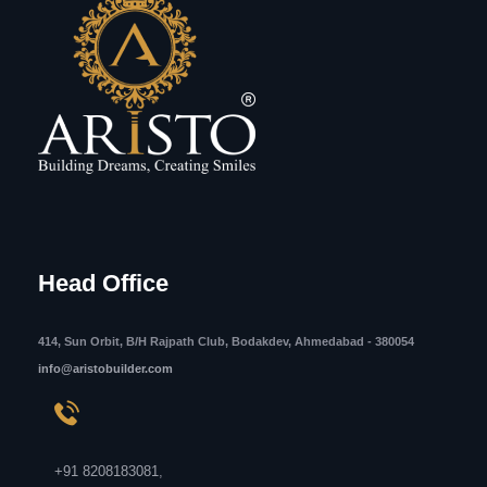
Head Office
414, Sun Orbit, B/H Rajpath Club, Bodakdev, Ahmedabad - 380054
info@aristobuilder.com
+91 8208183081
,