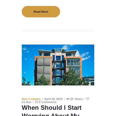
Read More
New Complex
April 20, 2019
1K
Views
0
Likes
0
Comments
When Should I Start
Worrying About My