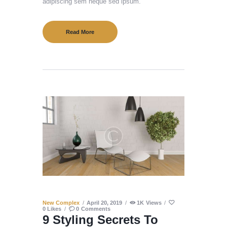
adipiscing sem neque sed ipsum.
Read More
New Complex
April 20, 2019
1K
Views
0
Likes
0
Comments
9 Styling Secrets To