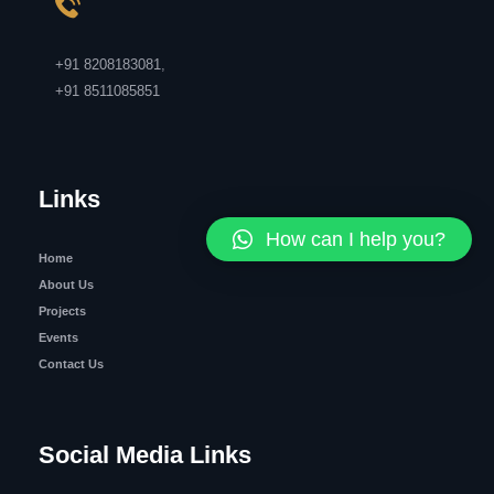
+91 8208183081
,
+91 8511085851
Links
How can I help you?
Home
About Us
Projects
Events
Contact Us
Social Media Links